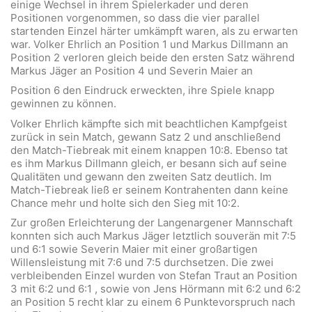
einige Wechsel in ihrem Spielerkader und deren
Positionen vorgenommen, so dass die vier parallel
startenden Einzel härter umkämpft waren, als zu erwarten
war. Volker Ehrlich an Position 1 und Markus Dillmann an
Position 2 verloren gleich beide den ersten Satz während
Markus Jäger an Position 4 und Severin Maier an
Position 6 den Eindruck erweckten, ihre Spiele knapp
gewinnen zu können.
Volker Ehrlich kämpfte sich mit beachtlichen Kampfgeist
zurück in sein Match, gewann Satz 2 und anschließend
den Match-Tiebreak mit einem knappen 10:8. Ebenso tat
es ihm Markus Dillmann gleich, er besann sich auf seine
Qualitäten und gewann den zweiten Satz deutlich. Im
Match-Tiebreak ließ er seinem Kontrahenten dann keine
Chance mehr und holte sich den Sieg mit 10:2.
Zur großen Erleichterung der Langenargener Mannschaft
konnten sich auch Markus Jäger letztlich souverän mit 7:5
und 6:1 sowie Severin Maier mit einer großartigen
Willensleistung mit 7:6 und 7:5 durchsetzen. Die zwei
verbleibenden Einzel wurden von Stefan Traut an Position
3 mit 6:2 und 6:1 , sowie von Jens Hörmann mit 6:2 und 6:2
an Position 5 recht klar zu einem 6 Punktevorspruch nach