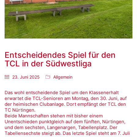
Entscheidendes Spiel für den
TCL in der Südwestliga
23. Juni 2025
Allgemein
Das wohl entscheidende Spiel um den Klassenerhalt
erwartet die TCL-Senioren am Montag, den 30. Juni, auf
der heimischen Clubanlage. Dort empfängt der TCL den
TC Nürtingen.
Beide Mannschaften stehen mit bisher einem
Unentschieden punktgleich auf dem fünften, Nürtingen,
und dem sechsten, Langenargen, Tabellenplatz. Der
Tabellensechste steigt ab. Das letzte Spiel steht am 7. Juli