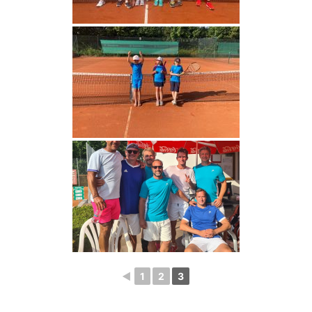
◄
1
2
3