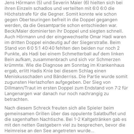
Jens Hörmann (5) und Severin Maier (6) hielten sich bei
ihren Einzeln schadlos und verteilten mit 6:0 6:0 die
Höchststrafe für die Gegner. Somit konnte wie schon
gegen Oberteuringen befreit in die Doppel gegangen
werden, da die Gesamtpartie schon entschieden war.
Beck/Maier dominierten ihr Doppel und siegten schnell.
Auch Hörmann und der eingewechselte Omar Hadi waren
im dritten Doppel eindeutig auf der Siegerstraße. Beim
Stand von 6:0 5:1 40:40 fehlten den beiden nur noch 2
Punkte, als Hadi bei einem Schmetterball auf dem linken
Bein aufkam, zusammenbrach und sich vor Schmerzen
krümmte. Wie die Diagnose am Sonntag im Krankenhaus
ergab, erlitt Hadis Knie bei diesem Schlag einen
Meniskusschaden und Bänderriss. Die Partie wurde somit
zugunsten Herlazhofen aufgegeben. Der Sieg von
Dillmann/Traut im ersten Doppel zum Endstand von 7:2 für
Langenargen war danach nur noch nachrangig zu
betrachten.
Nach diesem Schreck freuten sich alle Spieler beim
gemeinsamen Grillen über das oppulente Salatbuffet und
die sagenhaften Nachtische. Bei 1-2 Kaltgetränken gab es
mit den netten Gastgebern viel zu besprechen, bevor die
Heimreise an den See angetreten wurde…