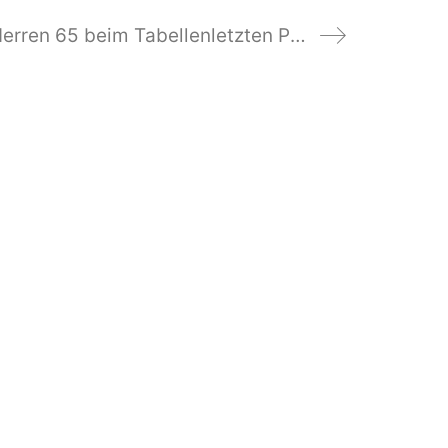
Überzeugender Sieg der Herren 65 beim Tabellenletzten Plochingen