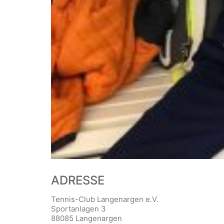
ADRESSE
Tennis-Club Langenargen e.V.
Sportanlagen 3
88085 Langenargen