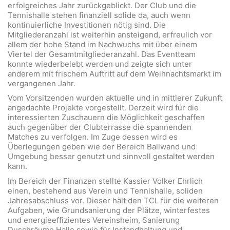
erfolgreiches Jahr zurückgeblickt. Der Club und die
Tennishalle stehen finanziell solide da, auch wenn
kontinuierliche Investitionen nötig sind. Die
Mitgliederanzahl ist weiterhin ansteigend, erfreulich vor
allem der hohe Stand im Nachwuchs mit über einem
Viertel der Gesamtmitgliederanzahl. Das Eventteam
konnte wiederbelebt werden und zeigte sich unter
anderem mit frischem Auftritt auf dem Weihnachtsmarkt im
vergangenen Jahr.
Vom Vorsitzenden wurden aktuelle und in mittlerer Zukunft
angedachte Projekte vorgestellt. Derzeit wird für die
interessierten Zuschauern die Möglichkeit geschaffen
auch gegenüber der Clubterrasse die spannenden
Matches zu verfolgen. Im Zuge dessen wird es
Überlegungen geben wie der Bereich Ballwand und
Umgebung besser genutzt und sinnvoll gestaltet werden
kann.
Im Bereich der Finanzen stellte Kassier Volker Ehrlich
einen, bestehend aus Verein und Tennishalle, soliden
Jahresabschluss vor. Dieser hält den TCL für die weiteren
Aufgaben, wie Grundsanierung der Plätze, winterfestes
und energieeffizientes Vereinsheim, Sanierung
Duschräume Halle sowie für Instandhaltung und