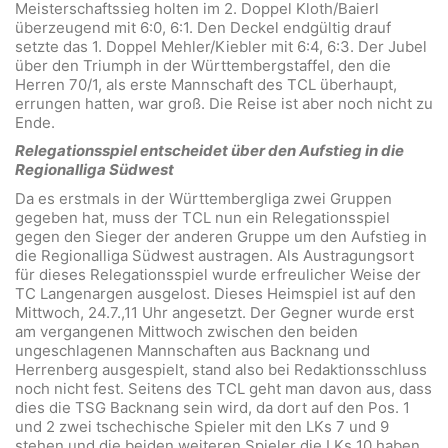
Meisterschaftssieg holten im 2. Doppel Kloth/Baierl
überzeugend mit 6:0, 6:1. Den Deckel endgültig drauf
setzte das 1. Doppel Mehler/Kiebler mit 6:4, 6:3. Der Jubel
über den Triumph in der Württembergstaffel, den die
Herren 70/1, als erste Mannschaft des TCL überhaupt,
errungen hatten, war groß. Die Reise ist aber noch nicht zu
Ende.
Relegationsspiel entscheidet über den Aufstieg in die
Regionalliga Südwest
Da es erstmals in der Württembergliga zwei Gruppen
gegeben hat, muss der TCL nun ein Relegationsspiel
gegen den Sieger der anderen Gruppe um den Aufstieg in
die Regionalliga Südwest austragen. Als Austragungsort
für dieses Relegationsspiel wurde erfreulicher Weise der
TC Langenargen ausgelost. Dieses Heimspiel ist auf den
Mittwoch, 24.7.,11 Uhr angesetzt. Der Gegner wurde erst
am vergangenen Mittwoch zwischen den beiden
ungeschlagenen Mannschaften aus Backnang und
Herrenberg ausgespielt, stand also bei Redaktionsschluss
noch nicht fest. Seitens des TCL geht man davon aus, dass
dies die TSG Backnang sein wird, da dort auf den Pos. 1
und 2 zwei tschechische Spieler mit den LKs 7 und 9
stehen und die beiden weiteren Spieler die LKs 10 haben.