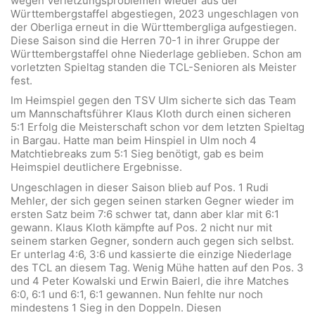
wegen Verletzungsproblemen wieder aus der
Württembergstaffel abgestiegen, 2023 ungeschlagen von
der Oberliga erneut in die Württembergliga aufgestiegen.
Diese Saison sind die Herren 70-1 in ihrer Gruppe der
Württembergstaffel ohne Niederlage geblieben. Schon am
vorletzten Spieltag standen die TCL-Senioren als Meister
fest.
Im Heimspiel gegen den TSV Ulm sicherte sich das Team
um Mannschaftsführer Klaus Kloth durch einen sicheren
5:1 Erfolg die Meisterschaft schon vor dem letzten Spieltag
in Bargau. Hatte man beim Hinspiel in Ulm noch 4
Matchtiebreaks zum 5:1 Sieg benötigt, gab es beim
Heimspiel deutlichere Ergebnisse.
Ungeschlagen in dieser Saison blieb auf Pos. 1 Rudi
Mehler, der sich gegen seinen starken Gegner wieder im
ersten Satz beim 7:6 schwer tat, dann aber klar mit 6:1
gewann. Klaus Kloth kämpfte auf Pos. 2 nicht nur mit
seinem starken Gegner, sondern auch gegen sich selbst.
Er unterlag 4:6, 3:6 und kassierte die einzige Niederlage
des TCL an diesem Tag. Wenig Mühe hatten auf den Pos. 3
und 4 Peter Kowalski und Erwin Baierl, die ihre Matches
6:0, 6:1 und 6:1, 6:1 gewannen. Nun fehlte nur noch
mindestens 1 Sieg in den Doppeln. Diesen