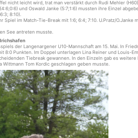
fel nicht leicht wird, trat man verstärkt durch Rudi Mehler (H6
tz (4:6;0:6) und Oswald Janke (5:7;1:6) mussten ihre Einzel abge
:3; 8:10).
r Spiel im Match-Tie-Break mit 1:6; 6:4; 7:10. U.Pratz/O.Janke m
en See antreten musste.
drichshafen
spiels der Langenargener U10-Mannschaft am 15. Mai. In Friedri
it 8:0 Punkten. Im Doppel unterlagen Lina Reiner und Louis-Emi
tscheidenden Tiebreak gewannen. In den Einzeln gab es weiter
tta Wittmann Tom Kordic geschlagen geben musste.