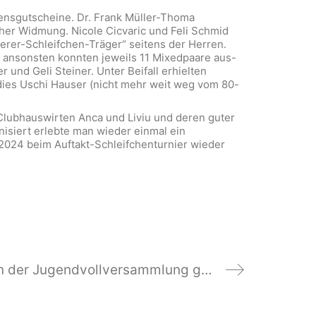
sensgutscheine. Dr. Frank Müller-Thoma
er Widmung. Nicole Cicvaric und Feli Schmid
erer-Schleifchen-Träger“ seitens der Herren.
ansonsten konnten jeweils 11 Mixedpaare aus-
und Geli Steiner. Unter Beifall erhielten
ies Uschi Hauser (nicht mehr weit weg vom 80-
Clubhauswirten Anca und Liviu und deren guter
isiert erlebte man wieder einmal ein
2024 beim Auftakt-Schleifchenturnier wieder
Neuer Jugendausschuss im Rahmen der Jugendvollversammlung gewählt