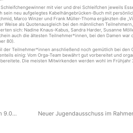
 Schleifchengewinner mit vier und drei Schleifchen jeweils Es
h sein neu aufgelegtes Kabelhängebrücken-Buch mit persönlich
chmid, Marco Winzer und Frank Müller-Thoma ergänzten die „Vi
Weise als Quotenausgleich bei den männlichen Teilnehmern, 
ierten sich: Nadine Knaus-Kabus, Sandra Harder, Susanne Möller 
hein auch die ältesten Teilnehmer*innen, bei den Damen war d
er 80).
l der Teilnehmer*innen anschließend noch gemütlich bei den 
teils einig: Vom Orga-Team bewährt gut vorbereitet und organ
 bereitete. Die meisten Mitwirkenden werden wohl im Frühjahr 
Platzabbau am 7. Oktober 2023 um 9.00 Uhr