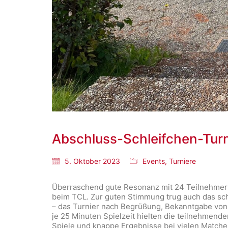
Abschluss-Schleifchen-Turn
5. Oktober 2023
Events
,
Turniere
Überraschend gute Resonanz mit 24 Teilnehmer*
beim TCL. Zur guten Stimmung trug auch das sc
– das Turnier nach Begrüßung, Bekanntgabe von
je 25 Minuten Spielzeit hielten die teilnehmend
Spiele und knappe Ergebnisse bei vielen Matche