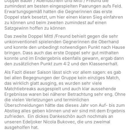
Doppel Bauer / Abendschein und Mittl / Freund die
zumindest am besten eingespielten Paarungen aufs Feld.
Erwartungsgemäß hatten die Gegnerinnen das erste
Doppel stark besetzt, um hier einen klaren Sieg einfahren
zu können und beim zweiten zumindest auf einen
Satzgewinn hoffen zu können
Das zweite Doppel Mittl /Freund behielt gegen die sehr
unkonventionell spielenden Gegnerinnen die Oberhand
und konnte den unbedingt notwendigen Punkt nach Hause
bringen. Dass auch das erste Doppel sehr gut mithalten
konnte und im Endergebnis ebenfalls gewann, ergab dann
den zusätzlichen Punkt zum 4:2 und den Klassenerhalt.
Als Fazit dieser Saison lässt sich vor allem sagen: es gab
bei allen Begegnungen der Gruppe kein einziges Match,
das wirklich glatt ausging, es wurden sehr viele
Matchtiebreaks ausgespielt und auch klar aussehende
Ergebnisse waren bei näherer Betrachtung sehr eng. Ohne
die vielen Verletzungen und terminlichen
Überschneidungen hätte das dieses Jahr von Auf- bis zum
Abstieg alles geben können und wir sind mit dem Ergebnis
zufrieden. Ein dickes Dankeschön auch nochmals an
unseren Edeljoker Nicola Bukovec, die uns zweimal
ausgeholfen hat.