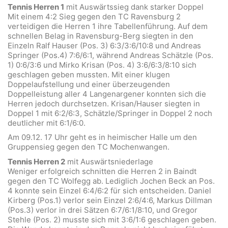
Tennis Herren 1
mit Auswärtssieg dank starker Doppel
Mit einem 4:2 Sieg gegen den TC Ravensburg 2
verteidigen die Herren 1 ihre Tabellenführung. Auf dem
schnellen Belag in Ravensburg-Berg siegten in den
Einzeln Ralf Hauser (Pos. 3) 6:3/3:6/10:8 und Andreas
Springer (Pos.4) 7:6/6:1, während Andreas Schätzle (Pos.
1) 0:6/3:6 und Mirko Krisan (Pos. 4) 3:6/6:3/8:10 sich
geschlagen geben mussten. Mit einer klugen
Doppelaufstellung und einer überzeugenden
Doppelleistung aller 4 Langenargener konnten sich die
Herren jedoch durchsetzen. Krisan/Hauser siegten in
Doppel 1 mit 6:2/6:3, Schätzle/Springer in Doppel 2 noch
deutlicher mit 6:1/6:0.
Am 09.12. 17 Uhr geht es in heimischer Halle um den
Gruppensieg gegen den TC Mochenwangen.
Tennis Herren 2
mit Auswärtsniederlage
Weniger erfolgreich schnitten die Herren 2 in Baindt
gegen den TC Wolfegg ab. Lediglich Jochen Beck an Pos.
4 konnte sein Einzel 6:4/6:2 für sich entscheiden. Daniel
Kirberg (Pos.1) verlor sein Einzel 2:6/4:6, Markus Dillman
(Pos.3) verlor in drei Sätzen 6:7/6:1/8:10, und Gregor
Stehle (Pos. 2) musste sich mit 3:6/1:6 geschlagen geben.