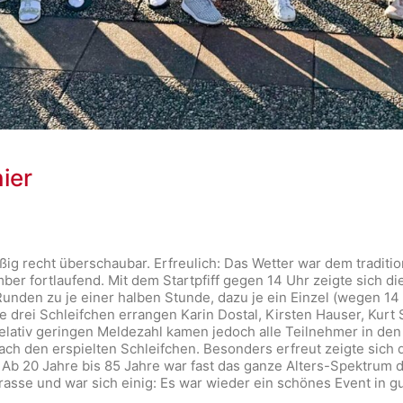
ier
ßig recht überschaubar. Erfreulich: Das Wetter war dem tradit
er fortlaufend. Mit dem Startpfiff gegen 14 Uhr zeigte sich d
unden zu je einer halben Stunde, dazu je ein Einzel (wegen 14
 drei Schleifchen errangen Karin Dostal, Kirsten Hauser, Kurt S
relativ geringen Meldezahl kamen jedoch alle Teilnehmer in de
 nach den erspielten Schleifchen. Besonders erfreut zeigte sic
Ab 20 Jahre bis 85 Jahre war fast das ganze Alters-Spektrum d
rasse und war sich einig: Es war wieder ein schönes Event in 