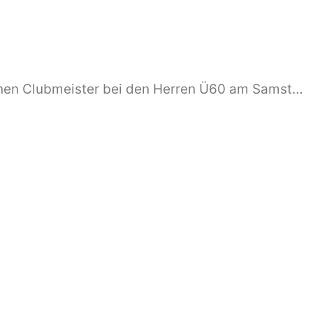
TCL ermittelt am Wochenende seinen Clubmeister bei den Herren Ü60 am Samstag 20. September um 13.00 Uhr