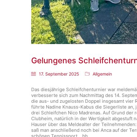
Gelungenes Schleifchenturn
17. September 2025
Allgemein
Das diesjährige Schleifchenturnier war meldemä
verbesserte sich zum Nachmittag des 14. Septemb
die aus- und zugelosten Doppel insgesamt vier R
führte Nadine Knauss-Kabus die Siegerliste an, je
drei Schleifchen Nico Madrenas. Auf Grund der 
Clubheim, natürlich in der Wertigkeit abgestuft
Hauser über das Meldealter der Teilnehmenden: 
saß man anschließend noch bei Anca auf der Ter
schönen Tennissport. hh