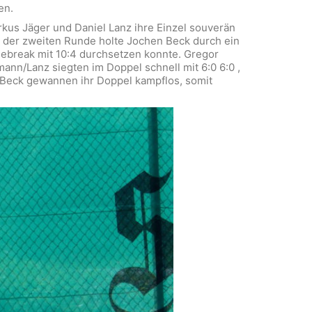
en.
kus Jäger und Daniel Lanz ihre Einzel souverän
n der zweiten Runde holte Jochen Beck durch ein
Tiebreak mit 10:4 durchsetzen konnte. Gregor
ann/Lanz siegten im Doppel schnell mit 6:0 6:0 ,
/Beck gewannen ihr Doppel kampflos, somit