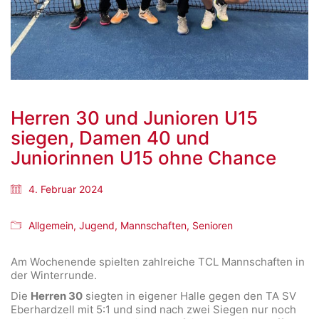
Herren 30 und Junioren U15
siegen, Damen 40 und
Juniorinnen U15 ohne Chance
4. Februar 2024
Allgemein
,
Jugend
,
Mannschaften
,
Senioren
Am Wochenende spielten zahlreiche TCL Mannschaften in
der Winterrunde.
Die
Herren 30
siegten in eigener Halle gegen den TA SV
Eberhardzell mit 5:1 und sind nach zwei Siegen nur noch