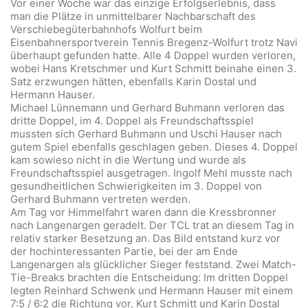
Vor einer Woche war das einzige Erfolgserlebnis, dass
man die Plätze in unmittelbarer Nachbarschaft des
Verschiebegüterbahnhofs Wolfurt beim
Eisenbahnersportverein Tennis Bregenz-Wolfurt trotz Navi
überhaupt gefunden hatte. Alle 4 Doppel wurden verloren,
wobei Hans Kretschmer und Kurt Schmitt beinahe einen 3.
Satz erzwungen hätten, ebenfalls Karin Dostal und
Hermann Hauser.
Michael Lünnemann und Gerhard Buhmann verloren das
dritte Doppel, im 4. Doppel als Freundschaftsspiel
mussten sich Gerhard Buhmann und Uschi Hauser nach
gutem Spiel ebenfalls geschlagen geben. Dieses 4. Doppel
kam sowieso nicht in die Wertung und wurde als
Freundschaftsspiel ausgetragen. Ingolf Mehl musste nach
gesundheitlichen Schwierigkeiten im 3. Doppel von
Gerhard Buhmann vertreten werden.
Am Tag vor Himmelfahrt waren dann die Kressbronner
nach Langenargen geradelt. Der TCL trat an diesem Tag in
relativ starker Besetzung an. Das Bild entstand kurz vor
der hochinteressanten Partie, bei der am Ende
Langenargen als glücklicher Sieger feststand. Zwei Match-
Tie-Breaks brachten die Entscheidung: Im dritten Doppel
legten Reinhard Schwenk und Hermann Hauser mit einem
7:5 / 6:2 die Richtung vor, Kurt Schmitt und Karin Dostal