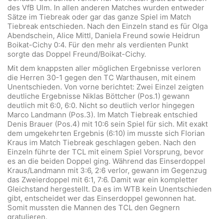
des VfB Ulm. In allen anderen Matches wurden entweder
Sätze im Tiebreak oder gar das ganze Spiel im Match
Tiebreak entschieden. Nach den Einzeln stand es für Olga
Abendschein, Alice Mittl, Daniela Freund sowie Heidrun
Boikat-Cichy 0:4. Für den mehr als verdienten Punkt
sorgte das Doppel Freund/Boikat-Cichy.
Mit dem knappsten aller möglichen Ergebnisse verloren
die Herren 30-1 gegen den TC Warthausen, mit einem
Unentschieden. Von vorne berichtet: Zwei Einzel zeigten
deutliche Ergebnisse Niklas Böttcher (Pos.1) gewann
deutlich mit 6:0, 6:0. Nicht so deutlich verlor hingegen
Marco Landmann (Pos.3). Im Match Tiebreak entschied
Denis Brauer (Pos.4) mit 10:6 sein Spiel für sich. Mit exakt
dem umgekehrten Ergebnis (6:10) im musste sich Florian
Kraus im Match Tiebreak geschlagen geben. Nach den
Einzeln führte der TCL mit einem Spiel Vorsprung, bevor
es an die beiden Doppel ging. Während das Einserdoppel
Kraus/Landmann mit 3:6, 2:6 verlor, gewann im Gegenzug
das Zweierdoppel mit 6:1, 7:6. Damit war ein kompletter
Gleichstand hergestellt. Da es im WTB kein Unentschieden
gibt, entscheidet wer das Einserdoppel gewonnen hat.
Somit mussten die Mannen des TCL den Gegnern
gratulieren.