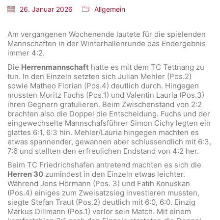
26. Januar 2026
Allgemein
Am vergangenen Wochenende lautete für die spielenden
Mannschaften in der Winterhallenrunde das Endergebnis
immer 4:2.
Die
Herrenmannschaft
hatte es mit dem TC Tettnang zu
tun. In den Einzeln setzten sich Julian Mehler (Pos.2)
sowie Matheo Florian (Pos.4) deutlich durch. Hingegen
mussten Moritz Fuchs (Pos.1) und Valentin Lauria (Pos.3)
ihren Gegnern gratulieren. Beim Zwischenstand von 2:2
brachten also die Doppel die Entscheidung. Fuchs und der
eingewechselte Mannschafsführer Simon Cichy legten ein
glattes 6:1, 6:3 hin. Mehler/Lauria hingegen machten es
etwas spannender, gewannen aber schlussendlich mit 6:3,
7:6 und stellten den erfreulichen Endstand von 4:2 her.
Beim TC Friedrichshafen antretend machten es sich die
Herren 30
zumindest in den Einzeln etwas leichter.
Während Jens Hörmann (Pos. 3) und Fatih Konuskan
(Pos.4) einiges zum Zweisatzsieg investieren mussten,
siegte Stefan Traut (Pos.2) deutlich mit 6:0, 6:0. Einzig
Markus Dillmann (Pos.1) verlor sein Match. Mit einem