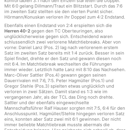
komfortablen 3:1 nach den Einzeln starteten die Doppel.
Mit 6:0 gelang Dillmann/Traut ein Blitzstart. Durch das 7:6
im zweiten Satz stellten sie den vierten Punkt sicher.
Hörmann/Konuskan verloren ihr Doppel zum 4:2 Endstand.
Ebenfalls einen Endstand von 2:4 erspielten sich die
Herren 40-2
gegen den TC Oberteuringen, also
unglücklicherweise gegen sich. Entscheidend waren
schlussendlich zwei verlorene Matchtiebreaks. Aber von
vorne: Daniel Lanz (Pos. 2) lag nach verlorenem erstem
Satz im zweiten Satz bereits mit 1:4 zurück. Besser in sein
Spiel findet, drehte er den Satz und gewann diesen noch
mit 6:4. Im Matchtiebreak wechselten die Führungen
immer wieder. Letztlich hatte Lanz mit 8:10 das Nachsehen.
Marc-Oliver Sattler (Pos.4) gewann gegen seinen
Dauerrivalen mit 7:6, 7:5. Peter Hagmüller (Pos.1) und
Gregor Stehle (Pos.3) spielten etwas unglücklich und
verloren in zwei Sätzen. Damit stand es 1:3 wie im
vergangenen Jahr, als der TCL das Ding noch drehte.
Sattler und der ebenfalls eingewechselte
Mannschaftsführer Ralf Hauser sorgten mit 7:5, 6:4 für den
Anschlusspunkt. Hagmüller/Stehle hingegen verloren Satz
eins, konnten aber Satz zwei mit 6:1 gewinnen. Der nicht
immer beliebte Matchtiebreak musste abermals die