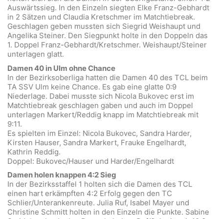
Auswärtssieg. In den Einzeln siegten Elke Franz-Gebhardt
in 2 Sätzen und Claudia Kretschmer im Matchtiebreak.
Geschlagen geben mussten sich Siegrid Weishaupt und
Angelika Steiner. Den Siegpunkt holte in den Doppeln das
1. Doppel Franz-Gebhardt/Kretschmer. Weishaupt/Steiner
unterlagen glatt.
Damen 40 in Ulm ohne Chance
In der Bezirksoberliga hatten die Damen 40 des TCL beim
TA SSV Ulm keine Chance. Es gab eine glatte 0:9
Niederlage. Dabei musste sich Nicola Bukovec erst im
Matchtiebreak geschlagen gaben und auch im Doppel
unterlagen Markert/Reddig knapp im Matchtiebreak mit
9:11.
Es spielten im Einzel: Nicola Bukovec, Sandra Harder,
Kirsten Hauser, Sandra Markert, Frauke Engelhardt,
Kathrin Reddig.
Doppel: Bukovec/Hauser und Harder/Engelhardt
Damen holen knappen 4:2 Sieg
In der Bezirksstaffel 1 holten sich die Damen des TCL
einen hart erkämpften 4:2 Erfolg gegen den TC
Schlier/Unterankenreute. Julia Ruf, Isabel Mayer und
Christine Schmitt holten in den Einzeln die Punkte. Sabine