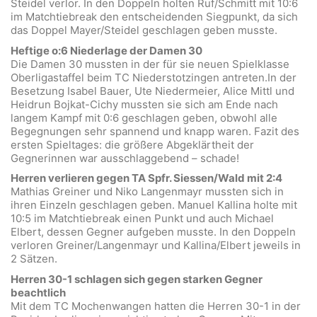
Steidel verlor. In den Doppeln holten Ruf/Schmitt mit 10:6
im Matchtiebreak den entscheidenden Siegpunkt, da sich
das Doppel Mayer/Steidel geschlagen geben musste.
Heftige o:6 Niederlage der Damen 30
Die Damen 30 mussten in der für sie neuen Spielklasse
Oberligastaffel beim TC Niederstotzingen antreten.In der
Besetzung Isabel Bauer, Ute Niedermeier, Alice Mittl und
Heidrun Bojkat-Cichy mussten sie sich am Ende nach
langem Kampf mit 0:6 geschlagen geben, obwohl alle
Begegnungen sehr spannend und knapp waren. Fazit des
ersten Spieltages: die größere Abgeklärtheit der
Gegnerinnen war ausschlaggebend – schade!
Herren verlieren gegen TA Spfr. Siessen/Wald mit 2:4
Mathias Greiner und Niko Langenmayr mussten sich in
ihren Einzeln geschlagen geben. Manuel Kallina holte mit
10:5 im Matchtiebreak einen Punkt und auch Michael
Elbert, dessen Gegner aufgeben musste. In den Doppeln
verloren Greiner/Langenmayr und Kallina/Elbert jeweils in
2 Sätzen.
Herren 30-1 schlagen sich gegen starken Gegner
beachtlich
Mit dem TC Mochenwangen hatten die Herren 30-1 in der