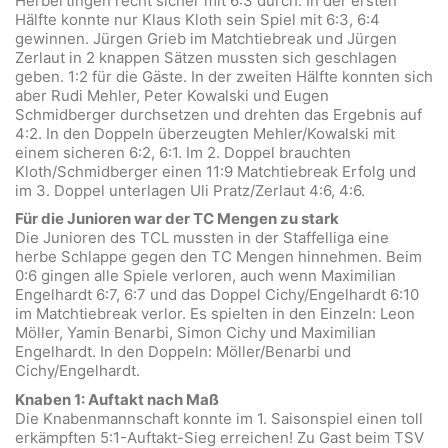
Herbertingen recht sicher mit 6:3 durch. In der ersten
Hälfte konnte nur Klaus Kloth sein Spiel mit 6:3, 6:4
gewinnen. Jürgen Grieb im Matchtiebreak und Jürgen
Zerlaut in 2 knappen Sätzen mussten sich geschlagen
geben. 1:2 für die Gäste. In der zweiten Hälfte konnten sich
aber Rudi Mehler, Peter Kowalski und Eugen
Schmidberger durchsetzen und drehten das Ergebnis auf
4:2. In den Doppeln überzeugten Mehler/Kowalski mit
einem sicheren 6:2, 6:1. Im 2. Doppel brauchten
Kloth/Schmidberger einen 11:9 Matchtiebreak Erfolg und
im 3. Doppel unterlagen Uli Pratz/Zerlaut 4:6, 4:6.
Für die Junioren war der TC Mengen zu stark
Die Junioren des TCL mussten in der Staffelliga eine
herbe Schlappe gegen den TC Mengen hinnehmen. Beim
0:6 gingen alle Spiele verloren, auch wenn Maximilian
Engelhardt 6:7, 6:7 und das Doppel Cichy/Engelhardt 6:10
im Matchtiebreak verlor. Es spielten in den Einzeln: Leon
Möller, Yamin Benarbi, Simon Cichy und Maximilian
Engelhardt. In den Doppeln: Möller/Benarbi und
Cichy/Engelhardt.
Knaben 1: Auftakt nach Maß
Die Knabenmannschaft konnte im 1. Saisonspiel einen toll
erkämpften 5:1-Auftakt-Sieg erreichen! Zu Gast beim TSV