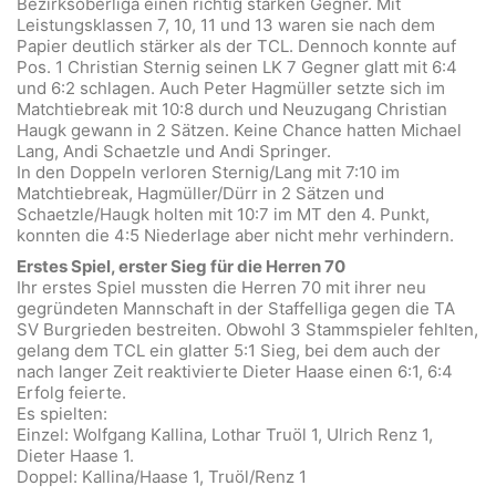
Bezirksoberliga einen richtig starken Gegner. Mit
Leistungsklassen 7, 10, 11 und 13 waren sie nach dem
Papier deutlich stärker als der TCL. Dennoch konnte auf
Pos. 1 Christian Sternig seinen LK 7 Gegner glatt mit 6:4
und 6:2 schlagen. Auch Peter Hagmüller setzte sich im
Matchtiebreak mit 10:8 durch und Neuzugang Christian
Haugk gewann in 2 Sätzen. Keine Chance hatten Michael
Lang, Andi Schaetzle und Andi Springer.
In den Doppeln verloren Sternig/Lang mit 7:10 im
Matchtiebreak, Hagmüller/Dürr in 2 Sätzen und
Schaetzle/Haugk holten mit 10:7 im MT den 4. Punkt,
konnten die 4:5 Niederlage aber nicht mehr verhindern.
Erstes Spiel, erster Sieg für die Herren 70
Ihr erstes Spiel mussten die Herren 70 mit ihrer neu
gegründeten Mannschaft in der Staffelliga gegen die TA
SV Burgrieden bestreiten. Obwohl 3 Stammspieler fehlten,
gelang dem TCL ein glatter 5:1 Sieg, bei dem auch der
nach langer Zeit reaktivierte Dieter Haase einen 6:1, 6:4
Erfolg feierte.
Es spielten:
Einzel: Wolfgang Kallina, Lothar Truöl 1, Ulrich Renz 1,
Dieter Haase 1.
Doppel: Kallina/Haase 1, Truöl/Renz 1