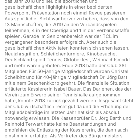
das Jahr 2018 und ließ die sportlichen und
gesellschaftlichen Highlights in einer bebilderten
Powerpoint-Präsentation noch einmal Revue passieren.
Aus sportlicher Sicht war hervor zu heben, dass von den
13 Mannschaften, die 2019 an den Verbandsspielen
teilnehmen, 4 in der Oberliga und 1 in der Verbandsstaffel
spielen. Gerade im Seniorenbereich war der TCL im
vergangenen besonders erfolgreich. Aber auch die
gesellschaftlichen Aktivitäten konnten sich sehen lassen.
Neujahrsgrillen, Schleifchenturniere, Kinobesuche,
Deutschland spielt Tennis, Oktoberfest, Weihnachtsmarkt
und mehr waren geboten. Ende 2018 hatte der Club 381
Mitglieder. Für 50-jährige Mitgliedschaft wurden Christel
Scheibitz und für 40-jährige Mitgliedschaft Dr. Jörg Bart
mit einem Geschenkkorb geehrt. Die finanzielle Situation
erläuterte Kassiererin Isabel Bauer. Das Darlehen, das der
Verein zum Erwerb seiner Tennishalle aufgenommen
hatte, konnte 2018 zurück gezahlt werden. Insgesamt steht
der Club wirtschaftlich recht gut da und die Erhöhung der
Mitgliedsbeiträge im letzten Jahr hat sich als absolut
notwendig erwiesen. Die Kassenprüfer Dr. Jörg Barth und
Reinhold Terwart hatte keine Beanstandungen und
empfahlen die Entlastung der Kassiererin, die dann auch
einstimmig erfolgte. Als Vertreter des Bürgermeisters