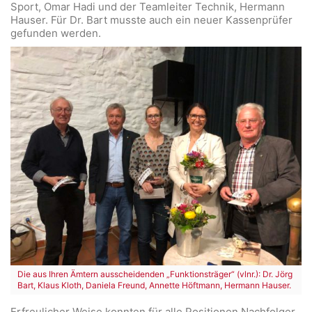
Sport, Omar Hadi und der Teamleiter Technik, Hermann
Hauser. Für Dr. Bart musste auch ein neuer Kassenprüfer
gefunden werden.
Die aus Ihren Ämtern ausscheidenden „Funktionsträger“ (vlnr.): Dr. Jörg
Bart, Klaus Kloth, Daniela Freund, Annette Höftmann, Hermann Hauser.
Erfreulicher Weise konnten für alle Positionen Nachfolger