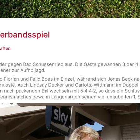
erbandsspiel
aften
nder gegen Bad Schussenried aus. Die Gäste gewannen 3 der 4 S
ener zur Aufholjagd.
o Florian und Felix Boes im Einzel, während sich Jonas Beck n
usste. Auch Lindsay Decker und Carlotta Wittmann im Doppel v
ten nach packenden Ballwechseln mit 5:4 4:2, so dass ein Schlu
nnismatches gewann Langenargen seinen viel umjubelten 1. S