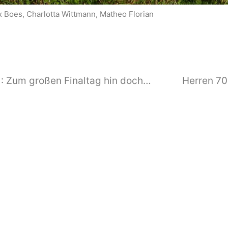
x Boes, Charlotta Wittmann, Matheo Florian
Internationale Bodenseerunde 60+: Zum großen Finaltag hin doch noch siegreich