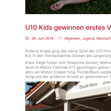
U10 Kids gewinnen erstes V
28. Juni 2019
Allgemein
,
Jugend
,
Mannsch
Äußerst knapp ging das vierte Spiel der U10-Ki
6:2. In den Tennismatches bliesen die Langenarg
Klare Siege holten sich Shayenne Decker, Mathe
doch im Match-Tiebreak 9:11 geschlagen geben m
alles am letzten Doppel hing. Florian/Beck sieg
Aufgrund der größeren Anzahl an gewonnenen Te