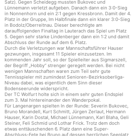
Satz). Gegen Scheidegg mussten Bukovec und
Lünnemann verletzt aufgeben. Danach dann ein 3:0-Sieg
in Nonnenhorn und ein 2:1 gegen Kressbronn. Damit der 4.
Platz in der Gruppe, Im Halbfinale dann ein klarer 3:0-Sieg
in Bodolz/Oberreitnau. Dieser berechtigte am
darauffolgenden Finaltag in Lauterach das Spiel um Platz
5. Gegen sehr starke Lindenberger dann ein 1:2 und damit
Abschluss der Runde auf dem 6. Platz.
Durch die Verletzungen war Mannschaftsführer Hauser
gezwungen, insgesamt 11 Spieler einzusetzen. Im
kommenden Jahr soll, so der Spielleiter aus Sigmarszell,
der Begriff „Hobby“ strenger geregelt werden. Bei nicht
wenigen Mannschaften waren zum Teil sehr gute
Tennisspieler mit zumindest Senioren-Bezirksoberliga-
Niveau dabei, was eigentlich dem Sinn dieser
Bodenseerunde widerspricht.
Der TC Wolfurt holte sich in einem sehr guten Endspiel
zum 3. Mal hintereinander den Wanderpokal.
Für Langenargen spielten In der Runde: Severin Bukovec,
Bruno Morandell, Kurt Schmitt, Jürgen Zerlaut, Hermann
Hauser, Karin Dostal, Michael Lünnemann, Karl Blaha, Geli
Steiner, Feli Schmid und Lothar Frick. Trotz dem doch
etwas enttäuschenden 6. Platz dann eine Super-
Abschluss-Fete bei Bruno auf dessen herrlichen Seeplatz