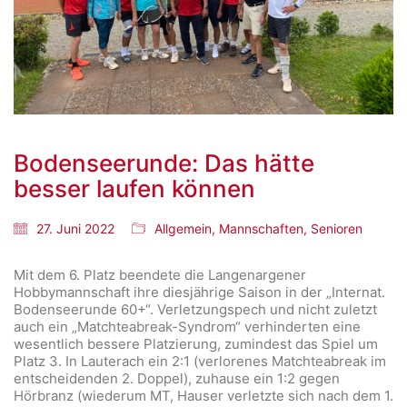
Bodenseerunde: Das hätte
besser laufen können
27. Juni 2022
Allgemein
,
Mannschaften
,
Senioren
Mit dem 6. Platz beendete die Langenargener
Hobbymannschaft ihre diesjährige Saison in der „Internat.
Bodenseerunde 60+“. Verletzungspech und nicht zuletzt
auch ein „Matchteabreak-Syndrom“ verhinderten eine
wesentlich bessere Platzierung, zumindest das Spiel um
Platz 3. In Lauterach ein 2:1 (verlorenes Matchteabreak im
entscheidenden 2. Doppel), zuhause ein 1:2 gegen
Hörbranz (wiederum MT, Hauser verletzte sich nach dem 1.