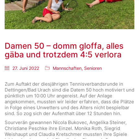
Damen 50 – domm gloffa, alles
gäba und trotzdem 4:5 verlora
27. Juni 2022
Mannschaften
,
Senioren
Zum Auftakt der diesjährigen Tennisverbandsrunde in
Dettingen/Bad Urach sind die Datem 50 hoch motiviert und
pünktlich um 10:00 Uhr angereist. Auf der Anlage
angekommen, mussten wir leider erfahren, dass die Plätze
in Folge eines Unwetters und des Alters nicht bespielbar
sind. So zog sich der Aufenthalt über 12 Stunden hin.
Sourverän gewannen Nicola Bukovec, Angelika Steiner,
Christiane Peschke ihre Einzel. Monika Roth, Siegrid
Weishaupt und Claudia Kretschmer mussten ihre Spiele