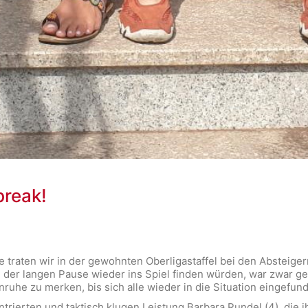
break!
 traten wir in der gewohnten Oberligastaffel bei den Absteig
ch der langen Pause wieder ins Spiel finden würden, war zwar g
ruhe zu merken, bis sich alle wieder in die Situation eingefun
trierten und taktisch klugen Leistung Barbara Rundel (4), die i