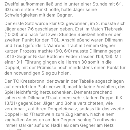
Zweifel aufkommen ließ und in unter einer Stunde mit 6:1,
6:0 den ersten Punkt holte, hatte Jäger seine
Schwierigkeiten mit dem Gegner.
Der erste Satz wurde klar 6:3 gewonnen, im 2. musste sich
Jäger aber 7:6 geschlagen geben. Erst im Match Tiebreak
(10:06) und nach fast zwei Stunden Spielzeit holte er den
zweiten Punkt für den TCL. Anschließend waren Dillmann
und Traut gefordert. Während Traut mit einem Gegner
kurzen Prozess machte (6:0, 6:0) musste Dillmann gegen
LK13-Gegner Niklas Böttcher Federn lassen (1:6, 1:6). Mit
einer 3:1-Führung gingen die Herren 30 somit in die
Doppel, mit der Prämisse noch mindestens einen Punkt für
den notwendigen Sieg zu holen.
Der TC Kressbronn, der zwar in der Tabelle abgeschlagen
auf dem letzten Platz verweilt, machte keine Anstalten, das
Spiel leichtfertig herzuschenken. Dementsprechend
sahen sich Dillmann/Traut einem sehr starken Doppel (LK
13/21) gegenüber. Jäger und Bohle verzichteten, wie
vereinbart, auf ihren Doppeleinsatz, sodass für das zweite
Doppel Hadi/Trauthwein zum Zug kamen. Nach einem
zaghaften Antasten an den Gegner, schlug Trauthwein
immer stärker auf und Hadi ließ dem Gegner am Netz