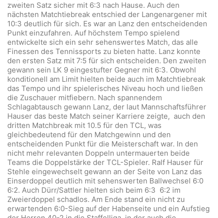
zweiten Satz sicher mit 6:3 nach Hause. Auch den
nächsten Matchtiebreak entschied der Langenargener mit
10:3 deutlich für sich. Es war an Lanz den entscheidenden
Punkt einzufahren. Auf höchstem Tempo spielend
entwickelte sich ein sehr sehenswertes Match, das alle
Finessen des Tennissports zu bieten hatte. Lanz konnte
den ersten Satz mit 7:5 für sich entscheiden. Den zweiten
gewann sein LK 9 eingestufter Gegner mit 6:3. Obwohl
konditionell am Limit hielten beide auch im Matchtiebreak
das Tempo und ihr spielerisches Niveau hoch und ließen
die Zuschauer mitfiebern. Nach spannendem
Schlagabtausch gewann Lanz, der laut Mannschaftsführer
Hauser das beste Match seiner Karriere zeigte, auch den
dritten Matchbreak mit 10.5 für den TCL, was
gleichbedeutend für den Matchgewinn und den
entscheidenden Punkt für die Meisterschaft war. In den
nicht mehr relevanten Doppeln untermauerten beide
Teams die Doppelstärke der TCL-Spieler. Ralf Hauser für
Stehle eingewechselt gewann an der Seite von Lanz das
Einserdoppel deutlich mit sehenswerten Ballwechsel 6:0
6:2. Auch Dürr/Sattler hielten sich beim 6:3 6:2 im
Zweierdoppel schadlos. Am Ende stand ein nicht zu
erwartenden 6:0-Sieg auf der Habenseite und ein Aufstieg
der Herren 40-2 in die Staffelliga, in der auch die