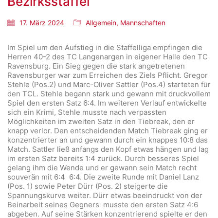
Bezirksstaffel
17. März 2024
Allgemein
,
Mannschaften
Im Spiel um den Aufstieg in die Staffelliga empfingen die
Herren 40-2 des TC Langenargen in eigener Halle den TC
Ravensburg. Ein Sieg gegen die stark angetretenen
Ravensburger war zum Erreichen des Ziels Pflicht. Gregor
Stehle (Pos.2) und Marc-Oliver Sattler (Pos.4) starteten für
den TCL. Stehle begann stark und gewann mit druckvollem
Spiel den ersten Satz 6:4. Im weiteren Verlauf entwickelte
sich ein Krimi, Stehle musste nach verpassten
Möglichkeiten im zweiten Satz in den Tiebreak, den er
knapp verlor. Den entscheidenden Match Tiebreak ging er
konzentrierter an und gewann durch ein knappes 10:8 das
Match. Sattler ließ anfangs den Kopf etwas hängen und lag
im ersten Satz bereits 1:4 zurück. Durch besseres Spiel
gelang ihm die Wende und er gewann sein Match recht
souverän mit 6:4 6:4. Die zweite Runde mit Daniel Lanz
(Pos. 1) sowie Peter Dürr (Pos. 2) steigerte die
Spannungskurve weiter. Dürr etwas beeindruckt von der
Beinarbeit seines Gegners musste den ersten Satz 4:6
abgeben. Auf seine Stärken konzentrierend spielte er den