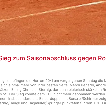
r Sieg zum Saisonabschluss gegen R
dsliga empfingen die Herren 40-1 am vergangenen Sonntag die 
 sich einmal mehr von ihrer besten Seite. Mehdi Benarbi, And
tzen. Einzig Christian Sternig, der den spielerisch stärksten R
its 5:1. Der Sieg konnte dem TCL nicht mehr genommen werden
rmen. Insbesondere das Einserdoppel mit Benarbi/Schirmer zei
rnig/Haugk und Hagmüller/Springer punkteten für den TCL. Ein