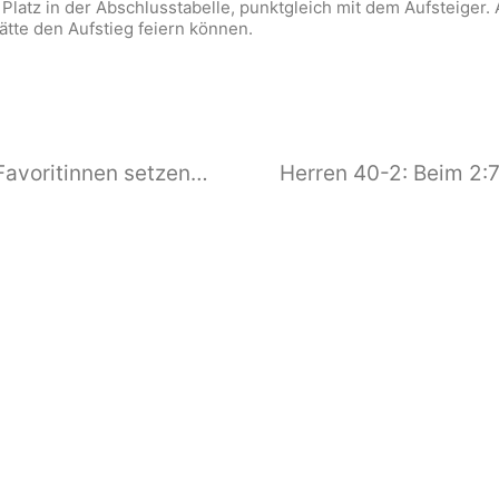
Platz in der Abschlusstabelle, punktgleich mit dem Aufsteiger
te den Aufstieg feiern können.
Damen 30 – TC Pliezhausen – die Favoritinnen setzen sich durch