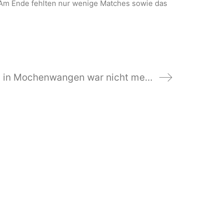
. Am Ende fehlten nur wenige Matches sowie das
Herren 40-2: Beim 2:7 in Mochenwangen war nicht mehr zu holen