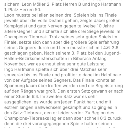
sichern: Leon Möller 2. Platz Herren B und Ingo Hartmann
1. Platz Herren 50.
Leon musste bei allen seinen drei Spielen bis ins Finale
jeweils über die volle Distanz gehen, zeigte dabei großen
Kampfgeist und gute Nerven gegen teilweise 10 Jahre
ältere Gegner und sicherte sich alle drei Siege jeweils im
Champions-Tiebreak. Trotz seines sehr guten Spiels im
Finale, setzte sich dann aber die größere Spielerfahrung
seines Gegners durch und Leon musste sich mit 4:6, 3:6
geschlagen geben. Nach seinem 3. Platz bei den Jugend-
Hallen-Bezirksmeisterschaften in Biberach Anfang
November, war es erneut eine sehr gute Leistung.
Ingo Hartmann spielte sich über drei Matches sehr
souverän bis ins Finale und profitierte dabei im Halbfinale
von der Aufgabe seines Gegners. Das Finale konnte an
Spannung kaum übertroffen werden und die Begeisterung
auf den Rängen war groß. Den ersten Satz gewann er nach
einer Stunde 6:4. Im zweiten Satz war es sehr
ausgeglichen, es wurde um jeden Punkt hart und mit
extrem langen Ballwechseln gekämpft und so ging es in
den Satz-Tiebreak, den er leider verlor. Zu Beginn des
Champions-Tiebreaks lag er dann aber schnell 0:3 zurück,
denn die drei vorangegangenen Spiele hatten seinen