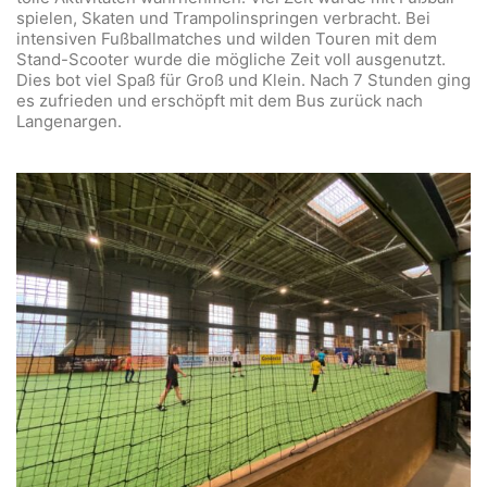
spielen, Skaten und Trampolinspringen verbracht. Bei
intensiven Fußballmatches und wilden Touren mit dem
Stand-Scooter wurde die mögliche Zeit voll ausgenutzt.
Dies bot viel Spaß für Groß und Klein. Nach 7 Stunden ging
es zufrieden und erschöpft mit dem Bus zurück nach
Langenargen.