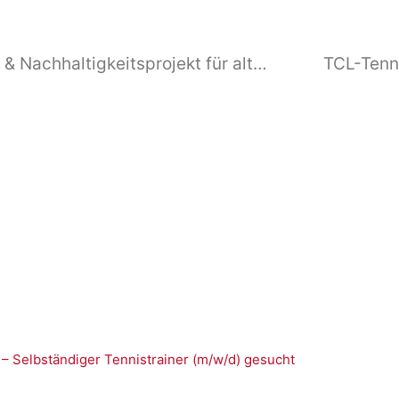
Jeder Ball ein Treffer! – Recycling- & Nachhaltigkeitsprojekt für alte Tennisbälle
 – Selbständiger Tennistrainer (m/w/d) gesucht