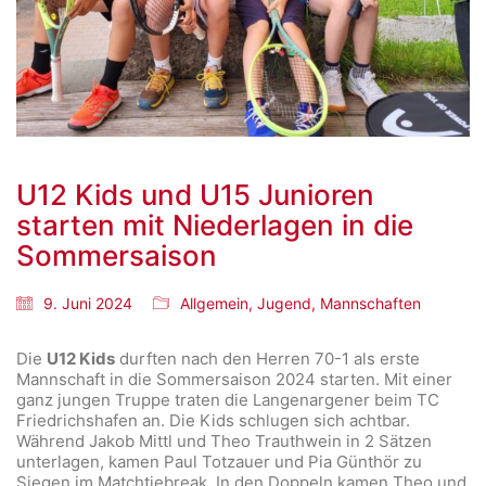
U12 Kids und U15 Junioren
starten mit Niederlagen in die
Sommersaison
9. Juni 2024
Allgemein
,
Jugend
,
Mannschaften
Die
U12 Kids
durften nach den Herren 70-1 als erste
Mannschaft in die Sommersaison 2024 starten. Mit einer
ganz jungen Truppe traten die Langenargener beim TC
Friedrichshafen an. Die Kids schlugen sich achtbar.
Während Jakob Mittl und Theo Trauthwein in 2 Sätzen
unterlagen, kamen Paul Totzauer und Pia Günthör zu
Siegen im Matchtiebreak. In den Doppeln kamen Theo und