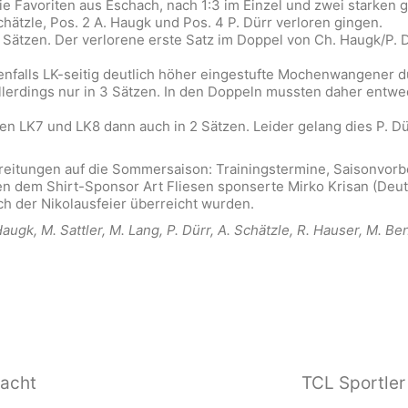
die Favoriten aus Eschach, nach 1:3 im Einzel und zwei starke
hätzle, Pos. 2 A. Haugk und Pos. 4 P. Dürr verloren gingen.
 Sätzen. Der verlorene erste Satz im Doppel von Ch. Haugk/P. 
enfalls LK-seitig deutlich höher eingestufte Mochenwangener d
llerdings nur in 3 Sätzen. In den Doppeln mussten daher entw
n LK7 und LK8 dann auch in 2 Sätzen. Leider gelang dies P. Dür
reitungen auf die Sommersaison: Trainingstermine, Saisonvorbe
en dem Shirt-Sponsor Art Fliesen sponserte Mirko Krisan (De
h der Nikolausfeier überreicht wurden.
Haugk, M. Sattler, M. Lang, P. Dürr, A. Schätzle, R. Hauser, M. Be
macht
TCL Sportler