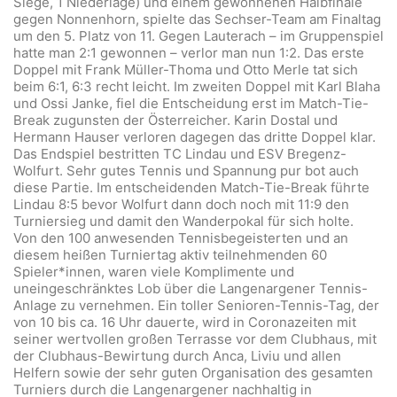
Siege, 1 Niederlage) und einem gewonnenen Halbfinale
gegen Nonnenhorn, spielte das Sechser-Team am Finaltag
um den 5. Platz von 11. Gegen Lauterach – im Gruppenspiel
hatte man 2:1 gewonnen – verlor man nun 1:2. Das erste
Doppel mit Frank Müller-Thoma und Otto Merle tat sich
beim 6:1, 6:3 recht leicht. Im zweiten Doppel mit Karl Blaha
und Ossi Janke, fiel die Entscheidung erst im Match-Tie-
Break zugunsten der Österreicher. Karin Dostal und
Hermann Hauser verloren dagegen das dritte Doppel klar.
Das Endspiel bestritten TC Lindau und ESV Bregenz-
Wolfurt. Sehr gutes Tennis und Spannung pur bot auch
diese Partie. Im entscheidenden Match-Tie-Break führte
Lindau 8:5 bevor Wolfurt dann doch noch mit 11:9 den
Turniersieg und damit den Wanderpokal für sich holte.
Von den 100 anwesenden Tennisbegeisterten und an
diesem heißen Turniertag aktiv teilnehmenden 60
Spieler*innen, waren viele Komplimente und
uneingeschränktes Lob über die Langenargener Tennis-
Anlage zu vernehmen. Ein toller Senioren-Tennis-Tag, der
von 10 bis ca. 16 Uhr dauerte, wird in Coronazeiten mit
seiner wertvollen großen Terrasse vor dem Clubhaus, mit
der Clubhaus-Bewirtung durch Anca, Liviu und allen
Helfern sowie der sehr guten Organisation des gesamten
Turniers durch die Langenargener nachhaltig in