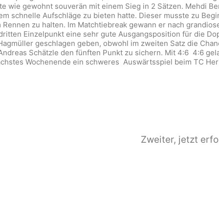
erte wie gewohnt souverän mit einem Sieg in 2 Sätzen. Mehdi 
em schnelle Aufschläge zu bieten hatte. Dieser musste zu Beg
im Rennen zu halten. Im Matchtiebreak gewann er nach grandios
 dritten Einzelpunkt eine sehr gute Ausgangsposition für die 
/Hagmüller geschlagen geben, obwohl im zweiten Satz die Chan
Andreas Schätzle den fünften Punkt zu sichern. Mit 4:6 4:6 gela
nächstes Wochenende ein schweres Auswärtsspiel beim TC Her
Zweiter, jetzt er