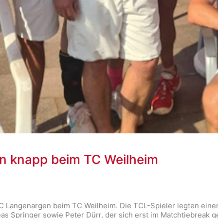
en knapp beim TC Weilheim
C Langenargen beim TC Weilheim. Die TCL-Spieler legten einen F
eas Springer sowie Peter Dürr, der sich erst im Matchtiebrea