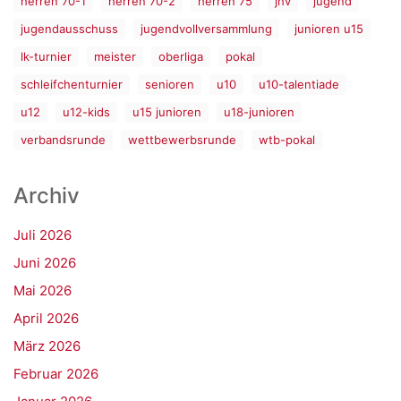
herren 70-1
herren 70-2
herren 75
jhv
jugend
jugendausschuss
jugendvollversammlung
junioren u15
lk-turnier
meister
oberliga
pokal
schleifchenturnier
senioren
u10
u10-talentiade
u12
u12-kids
u15 junioren
u18-junioren
verbandsrunde
wettbewerbsrunde
wtb-pokal
Archiv
Juli 2026
Juni 2026
Mai 2026
April 2026
März 2026
Februar 2026