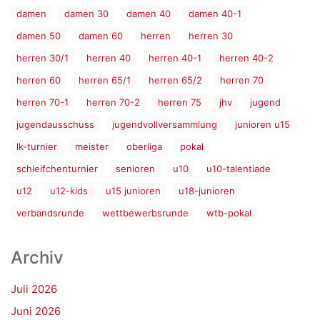
damen
damen 30
damen 40
damen 40-1
damen 50
damen 60
herren
herren 30
herren 30/1
herren 40
herren 40-1
herren 40-2
herren 60
herren 65/1
herren 65/2
herren 70
herren 70-1
herren 70-2
herren 75
jhv
jugend
jugendausschuss
jugendvollversammlung
junioren u15
lk-turnier
meister
oberliga
pokal
schleifchenturnier
senioren
u10
u10-talentiade
u12
u12-kids
u15 junioren
u18-junioren
verbandsrunde
wettbewerbsrunde
wtb-pokal
Archiv
Juli 2026
Juni 2026