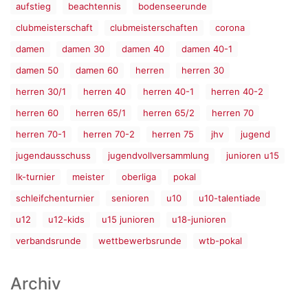
aufstieg
beachtennis
bodenseerunde
clubmeisterschaft
clubmeisterschaften
corona
damen
damen 30
damen 40
damen 40-1
damen 50
damen 60
herren
herren 30
herren 30/1
herren 40
herren 40-1
herren 40-2
herren 60
herren 65/1
herren 65/2
herren 70
herren 70-1
herren 70-2
herren 75
jhv
jugend
jugendausschuss
jugendvollversammlung
junioren u15
lk-turnier
meister
oberliga
pokal
schleifchenturnier
senioren
u10
u10-talentiade
u12
u12-kids
u15 junioren
u18-junioren
verbandsrunde
wettbewerbsrunde
wtb-pokal
Archiv