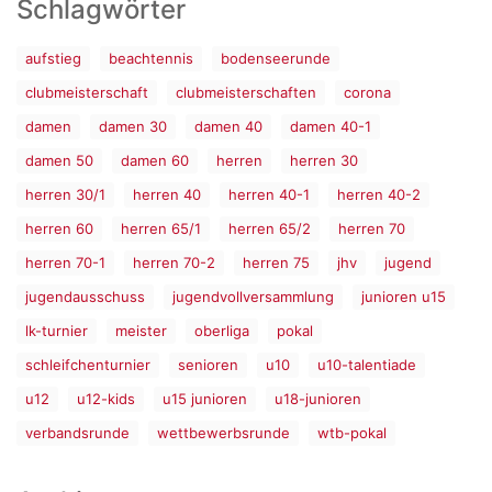
Schlagwörter
aufstieg
beachtennis
bodenseerunde
clubmeisterschaft
clubmeisterschaften
corona
damen
damen 30
damen 40
damen 40-1
damen 50
damen 60
herren
herren 30
herren 30/1
herren 40
herren 40-1
herren 40-2
herren 60
herren 65/1
herren 65/2
herren 70
herren 70-1
herren 70-2
herren 75
jhv
jugend
jugendausschuss
jugendvollversammlung
junioren u15
lk-turnier
meister
oberliga
pokal
schleifchenturnier
senioren
u10
u10-talentiade
u12
u12-kids
u15 junioren
u18-junioren
verbandsrunde
wettbewerbsrunde
wtb-pokal