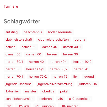
Turniere
Schlagwörter
aufstieg
beachtennis
bodenseerunde
clubmeisterschaft
clubmeisterschaften
corona
damen
damen 30
damen 40
damen 40-1
damen 50
damen 60
herren
herren 30
herren 30/1
herren 40
herren 40-1
herren 40-2
herren 60
herren 65/1
herren 65/2
herren 70
herren 70-1
herren 70-2
herren 75
jhv
jugend
jugendausschuss
jugendvollversammlung
junioren u15
lk-turnier
meister
oberliga
pokal
schleifchenturnier
senioren
u10
u10-talentiade
u12
u12-kids
u15 junioren
u18-junioren