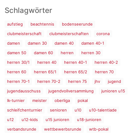
Schlagwörter
aufstieg
beachtennis
bodenseerunde
clubmeisterschaft
clubmeisterschaften
corona
damen
damen 30
damen 40
damen 40-1
damen 50
damen 60
herren
herren 30
herren 30/1
herren 40
herren 40-1
herren 40-2
herren 60
herren 65/1
herren 65/2
herren 70
herren 70-1
herren 70-2
herren 75
jhv
jugend
jugendausschuss
jugendvollversammlung
junioren u15
lk-turnier
meister
oberliga
pokal
schleifchenturnier
senioren
u10
u10-talentiade
u12
u12-kids
u15 junioren
u18-junioren
verbandsrunde
wettbewerbsrunde
wtb-pokal