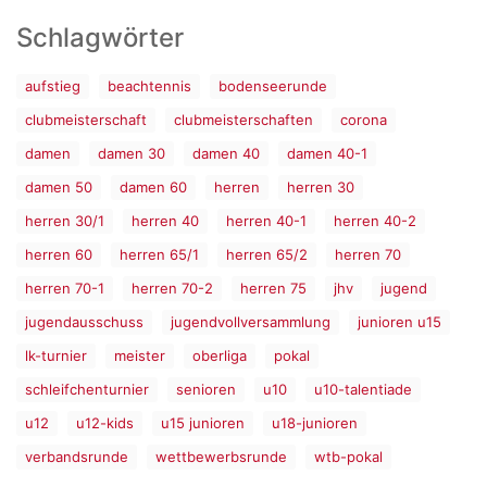
Schlagwörter
aufstieg
beachtennis
bodenseerunde
clubmeisterschaft
clubmeisterschaften
corona
damen
damen 30
damen 40
damen 40-1
damen 50
damen 60
herren
herren 30
herren 30/1
herren 40
herren 40-1
herren 40-2
herren 60
herren 65/1
herren 65/2
herren 70
herren 70-1
herren 70-2
herren 75
jhv
jugend
jugendausschuss
jugendvollversammlung
junioren u15
lk-turnier
meister
oberliga
pokal
schleifchenturnier
senioren
u10
u10-talentiade
u12
u12-kids
u15 junioren
u18-junioren
verbandsrunde
wettbewerbsrunde
wtb-pokal