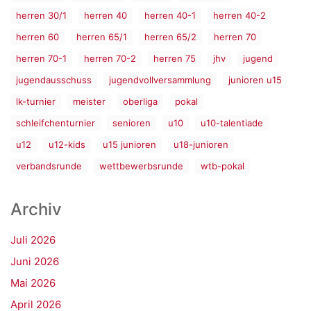
herren 30/1
herren 40
herren 40-1
herren 40-2
herren 60
herren 65/1
herren 65/2
herren 70
herren 70-1
herren 70-2
herren 75
jhv
jugend
jugendausschuss
jugendvollversammlung
junioren u15
lk-turnier
meister
oberliga
pokal
schleifchenturnier
senioren
u10
u10-talentiade
u12
u12-kids
u15 junioren
u18-junioren
verbandsrunde
wettbewerbsrunde
wtb-pokal
Archiv
Juli 2026
Juni 2026
Mai 2026
April 2026