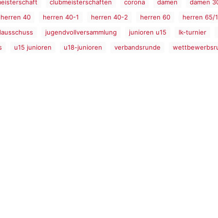
eisterschaft
clubmeisterschaften
corona
damen
damen 3
herren 40
herren 40-1
herren 40-2
herren 60
herren 65/1
dausschuss
jugendvollversammlung
junioren u15
lk-turnier
s
u15 junioren
u18-junioren
verbandsrunde
wettbewerbsr