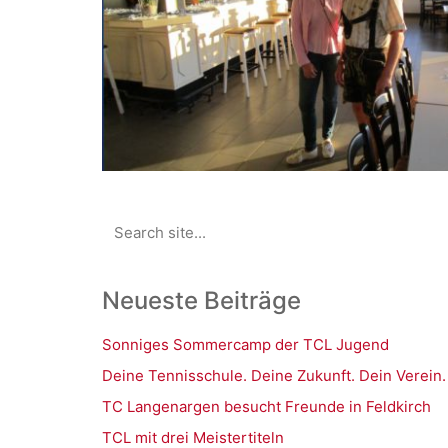
Search
for:
Neueste Beiträge
Sonniges Sommercamp der TCL Jugend
Deine Tennisschule. Deine Zukunft. Dein Verein.
TC Langenargen besucht Freunde in Feldkirch
TCL mit drei Meistertiteln