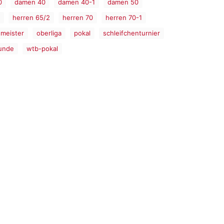
0
damen 40
damen 40-1
damen 50
herren 65/2
herren 70
herren 70-1
meister
oberliga
pokal
schleifchenturnier
unde
wtb-pokal