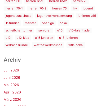
herren 60
herren 65/1
herren 65/2
herren 70
herren 70-1
herren 70-2
herren 75
jhv
jugend
jugendausschuss
jugendvollversammlung
junioren u15
lk-turnier
meister
oberliga
pokal
schleifchenturnier
senioren
u10
u10-talentiade
u12
u12-kids
u15 junioren
u18-junioren
verbandsrunde
wettbewerbsrunde
wtb-pokal
Archiv
Juli 2026
Juni 2026
Mai 2026
April 2026
März 2026