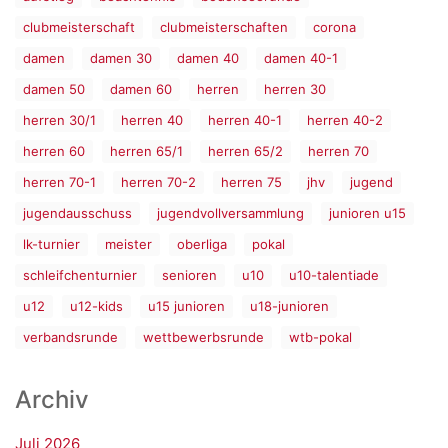
clubmeisterschaft
clubmeisterschaften
corona
damen
damen 30
damen 40
damen 40-1
damen 50
damen 60
herren
herren 30
herren 30/1
herren 40
herren 40-1
herren 40-2
herren 60
herren 65/1
herren 65/2
herren 70
herren 70-1
herren 70-2
herren 75
jhv
jugend
jugendausschuss
jugendvollversammlung
junioren u15
lk-turnier
meister
oberliga
pokal
schleifchenturnier
senioren
u10
u10-talentiade
u12
u12-kids
u15 junioren
u18-junioren
verbandsrunde
wettbewerbsrunde
wtb-pokal
Archiv
Juli 2026