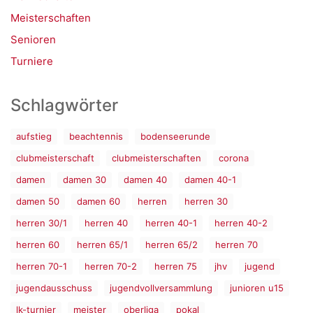
Meisterschaften
Senioren
Turniere
Schlagwörter
aufstieg
beachtennis
bodenseerunde
clubmeisterschaft
clubmeisterschaften
corona
damen
damen 30
damen 40
damen 40-1
damen 50
damen 60
herren
herren 30
herren 30/1
herren 40
herren 40-1
herren 40-2
herren 60
herren 65/1
herren 65/2
herren 70
herren 70-1
herren 70-2
herren 75
jhv
jugend
jugendausschuss
jugendvollversammlung
junioren u15
lk-turnier
meister
oberliga
pokal