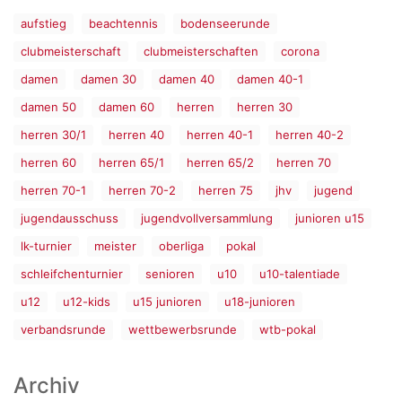
aufstieg
beachtennis
bodenseerunde
clubmeisterschaft
clubmeisterschaften
corona
damen
damen 30
damen 40
damen 40-1
damen 50
damen 60
herren
herren 30
herren 30/1
herren 40
herren 40-1
herren 40-2
herren 60
herren 65/1
herren 65/2
herren 70
herren 70-1
herren 70-2
herren 75
jhv
jugend
jugendausschuss
jugendvollversammlung
junioren u15
lk-turnier
meister
oberliga
pokal
schleifchenturnier
senioren
u10
u10-talentiade
u12
u12-kids
u15 junioren
u18-junioren
verbandsrunde
wettbewerbsrunde
wtb-pokal
Archiv