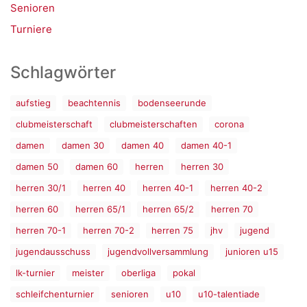
Senioren
Turniere
Schlagwörter
aufstieg
beachtennis
bodenseerunde
clubmeisterschaft
clubmeisterschaften
corona
damen
damen 30
damen 40
damen 40-1
damen 50
damen 60
herren
herren 30
herren 30/1
herren 40
herren 40-1
herren 40-2
herren 60
herren 65/1
herren 65/2
herren 70
herren 70-1
herren 70-2
herren 75
jhv
jugend
jugendausschuss
jugendvollversammlung
junioren u15
lk-turnier
meister
oberliga
pokal
schleifchenturnier
senioren
u10
u10-talentiade