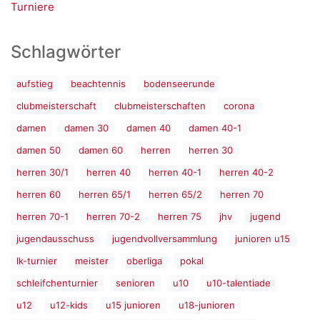
Turniere
Schlagwörter
aufstieg
beachtennis
bodenseerunde
clubmeisterschaft
clubmeisterschaften
corona
damen
damen 30
damen 40
damen 40-1
damen 50
damen 60
herren
herren 30
herren 30/1
herren 40
herren 40-1
herren 40-2
herren 60
herren 65/1
herren 65/2
herren 70
herren 70-1
herren 70-2
herren 75
jhv
jugend
jugendausschuss
jugendvollversammlung
junioren u15
lk-turnier
meister
oberliga
pokal
schleifchenturnier
senioren
u10
u10-talentiade
u12
u12-kids
u15 junioren
u18-junioren