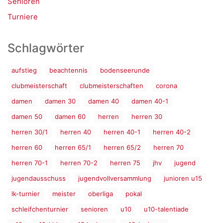
Senioren
Turniere
Schlagwörter
aufstieg
beachtennis
bodenseerunde
clubmeisterschaft
clubmeisterschaften
corona
damen
damen 30
damen 40
damen 40-1
damen 50
damen 60
herren
herren 30
herren 30/1
herren 40
herren 40-1
herren 40-2
herren 60
herren 65/1
herren 65/2
herren 70
herren 70-1
herren 70-2
herren 75
jhv
jugend
jugendausschuss
jugendvollversammlung
junioren u15
lk-turnier
meister
oberliga
pokal
schleifchenturnier
senioren
u10
u10-talentiade